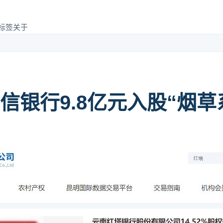
标签
关于
信银行9.8亿元入股“烟草