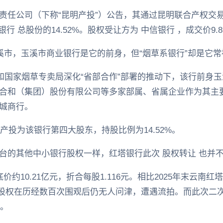
责任公司（下称“昆明产投”）公告，其通过昆明联合产权交
银行 总股份的14.52%。股权受让方为 中信银行 ，成交价9.
玉溪市，玉溪市商业银行是它的前身，但“烟草系银行”却是它
府和国家烟草专卖局深化“省部合作”部署的推动下，该行前身
合和（集团）股份有限公司等多家部属、省属企业作为其主
城商行。
明产投为该银行第四大股东，持股比例为14.52%。
台的其他中小银行股权一样，红塔银行此次 股权转让 也并
约10.21亿元，折合每股1.116元。相比2025年末云南红
该笔股权在历经数百次围观后仍无人问津，遭遇流拍。而此次二
方。