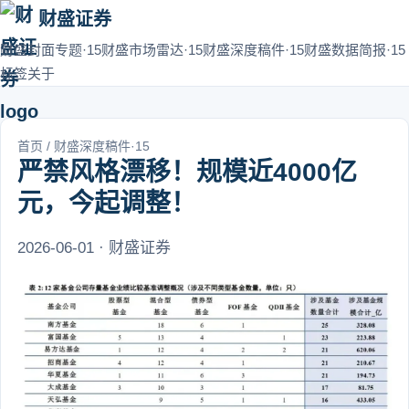
财盛证券
财盛封面专题·15
财盛市场雷达·15
财盛深度稿件·15
财盛数据简报·15
标签
关于
首页
/
财盛深度稿件·15
严禁风格漂移！规模近4000亿
元，今起调整！
2026-06-01 · 财盛证券