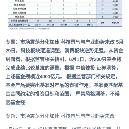
专题：市场震荡分化加速 科技景气与产业趋势未改 5月
29日，科技板块遭遇调整，消费板块逆势走强。从资金
层面看，根据监管相关指引，6月1日，近200只基金将
完成业绩比较基准的调整。根据 中信建投 证券测算，
上述基金规模近4000亿元。 根据监管部门相关规定，
基金产品要突出基准对产品的表征作用，基准要匹配基
金合同约定的投资目标和范围， 严禁风格漂移，不得
因基金经
专题：市场震荡分化加速 科技景气与产业趋势未改