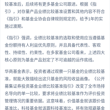
较基准后，后续将有更多基金公司跟进。根据《指
引》，对存量产品业绩比较基准设置和其他内容不符合
《指引》和基金业协会自律规则规定的，给予1年的实
施过渡期。
《指引》强调，业绩比较基准的选取和使用应当遵循基
金份额持有人利益优先原则，并且具备代表性、客观
性、持续性、约束性。在多家基金公司看来，上述四大
核心原则为基金产品划定了不可逾越的运作底线。
华商基金表示，投资者通过观察一只基金的业绩比较基
准，就能大致描绘出这只基金的风险收益画像。《公开
募集证券投资基金业绩比较基准指引》改变了全市场排
名导向的单一比较，要求将业绩比较基准作为评价投资
管理情况的重要依据。这意味着，价值基金就该跟价值
基准比，科技基金就该跟科技基准比，将有效规避基金