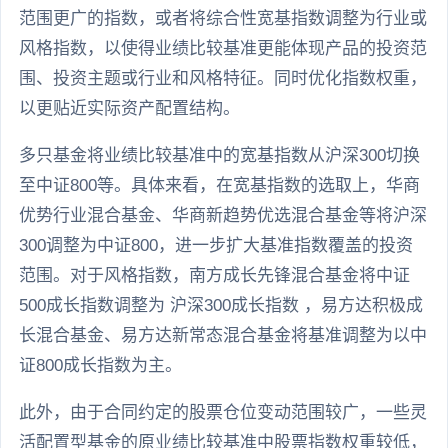
范围更广的指数，或者将综合性宽基指数调整为行业或
风格指数，以使得业绩比较基准更能体现产品的投资范
围、投资主题或行业和风格特征。同时优化指数权重，
以更贴近实际资产配置结构。
多只基金将业绩比较基准中的宽基指数从沪深300切换
至中证800等。具体来看，在宽基指数的选取上，华商
优势行业混合基金、华商新趋势优选混合基金等将沪深
300调整为中证800，进一步扩大基准指数覆盖的投资
范围。对于风格指数，南方成长先锋混合基金将中证
500成长指数调整为 沪深300成长指数 ，易方达积极成
长混合基金、易方达新常态混合基金将基准调整为以中
证800成长指数为主。
此外，由于合同约定的股票仓位变动范围较广，一些灵
活配置型基金的原业绩比较基准中股票指数权重较低，