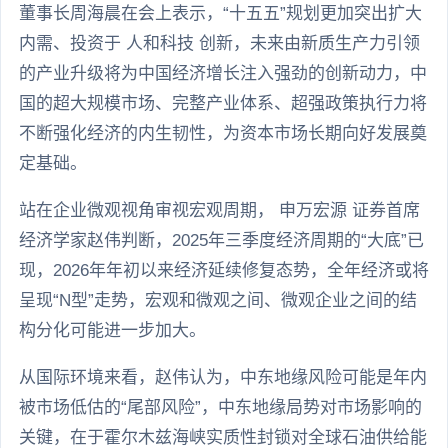
董事长周海晨在会上表示，“十五五”规划更加突出扩大
内需、投资于 人和科技 创新，未来由新质生产力引领
的产业升级将为中国经济增长注入强劲的创新动力，中
国的超大规模市场、完整产业体系、超强政策执行力将
不断强化经济的内生韧性，为资本市场长期向好发展奠
定基础。
站在企业微观视角审视宏观周期， 申万宏源 证券首席
经济学家赵伟判断，2025年三季度经济周期的“大底”已
现，2026年年初以来经济延续修复态势，全年经济或将
呈现“N型”走势，宏观和微观之间、微观企业之间的结
构分化可能进一步加大。
从国际环境来看，赵伟认为，中东地缘风险可能是年内
被市场低估的“尾部风险”，中东地缘局势对市场影响的
关键，在于霍尔木兹海峡实质性封锁对全球石油供给能