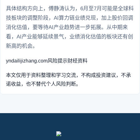
具体结构方向上，傅静涛认为，6月至7月可能是全球科
技板块的调整阶段，AI算力链业绩兑现，加上股价回调
消化估值，要等待AI产业趋势进一步拓展。从中期来
看，AI产业能够延续景气，业绩消化估值的板块还有创
新高的机会。
yndailijizhang.com
风险提示
财经资料
本文仅用于资料整理和学习交流，不构成投资建议，不承
诺收益，也不替代个人风险判断。
yndailijizhang.com