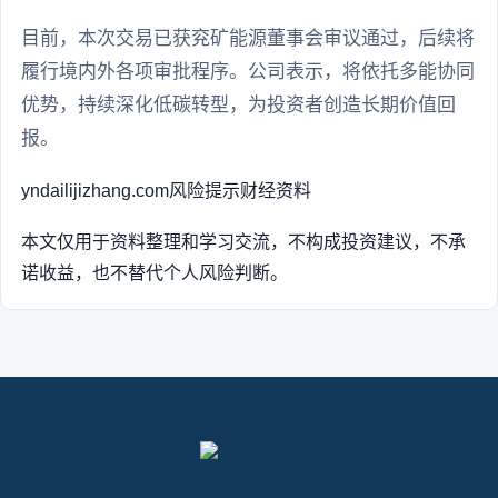
目前，本次交易已获兖矿能源董事会审议通过，后续将
履行境内外各项审批程序。公司表示，将依托多能协同
优势，持续深化低碳转型，为投资者创造长期价值回
报。
yndailijizhang.com
风险提示
财经资料
本文仅用于资料整理和学习交流，不构成投资建议，不承
诺收益，也不替代个人风险判断。
yndailijizhang.com