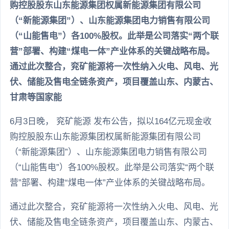
购控股股东山东能源集团权属新能源集团有限公司
（“新能源集团”）、山东能源集团电力销售有限公司
（“山能售电”）各100%股权。此举是公司落实“两个联
营”部署、构建“煤电一体”产业体系的关键战略布局。
通过此次整合，兖矿能源将一次性纳入火电、风电、光
伏、储能及售电全链条资产，项目覆盖山东、内蒙古、
甘肃等国家能
6月3日晚， 兖矿能源 发布公告，拟以164亿元现金收
购控股股东山东能源集团权属新能源集团有限公司
（“新能源集团”）、山东能源集团电力销售有限公司
（“山能售电”）各100%股权。此举是公司落实“两个联
营”部署、构建“煤电一体”产业体系的关键战略布局。
通过此次整合，兖矿能源将一次性纳入火电、风电、光
伏、储能及售电全链条资产，项目覆盖山东、内蒙古、