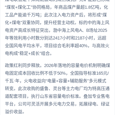
“煤炭+煤化工”协同格局，年商品煤产量超1.8亿吨，化
工品产能逾千万吨；此次注入电力资产后，将形成“煤
化+煤电”双重协同，提升经营主动权。标的中的海上风
电资产高成长特征突出，渤中海上风电A、B场址2025
年等效利用小时数分别达2417小时和2187小时，远超
全国风电平均水平，项目综合毛利率超40%，与高效火
电构成“稳定+成长”组合。
政策红利同步释放。2026年落地的容量电价机制明确煤
电固定成本回收比例不低于50%，全国指导标准165元/
千瓦·年，火电收益向“电量+容量+辅助服务”多元模式
转变。此次收购的盛鲁、灵台等主力电厂均为特高压通
道配套项目，执行山东省容量电价标准。叠加专业售电
平台，公司可灵活开展多元电力交易，拓展绿电、绿证
溢价收益。